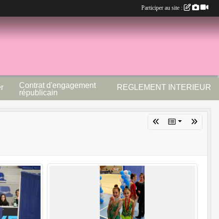
Participer au site :
Contrat d'engagement
r
REGLEMENT INTERIEUR
républicain